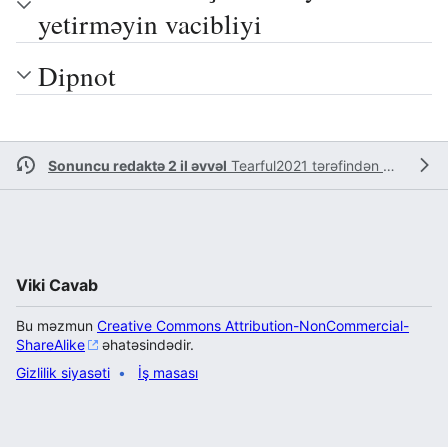
yetirməyin vacibliyi
Dipnot
Sonuncu redaktə 2 il əvvəl
Tearful2021
tərəfindən edilib
Viki Cavab
Bu məzmun
Creative Commons Attribution-NonCommercial-
ShareAlike
əhatəsindədir.
Gizlilik siyasəti
İş masası