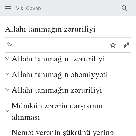
Viki Cavab
Axta
Allahı tanımağın zəruriliyi
Dil
İzlə
Mən
Allahı tanımağın zəruriliyi
Allahı tanımağın əhəmiyyəti
Allahı tanımağın zəruriliyi
Mümkün zərərin qarşısının
alınması
Nemət verənin şükrünü yerinə