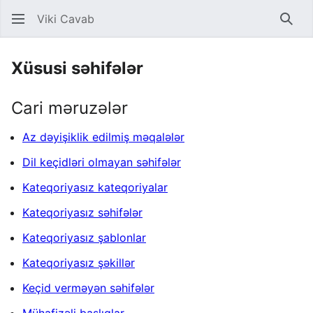
Viki Cavab
Axta
Xüsusi səhifələr
Cari məruzələr
Az dəyişiklik edilmiş məqalələr
Dil keçidləri olmayan səhifələr
Kateqoriyasız kateqoriyalar
Kateqoriyasız səhifələr
Kateqoriyasız şablonlar
Kateqoriyasız şəkillər
Keçid verməyən səhifələr